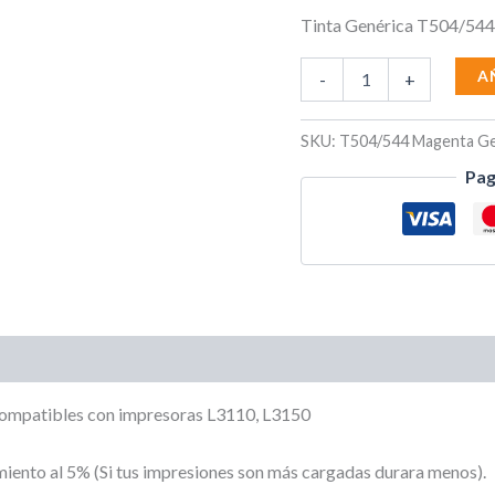
Tinta Genérica T504/544
A
-
+
SKU:
T504/544 Magenta Ge
Pag
compatibles con impresoras L3110, L3150
iento al 5% (Si tus impresiones son más cargadas durara menos).