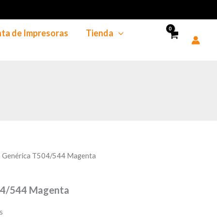
cantidad
ta de Impresoras
Tienda
a Genérica T504/544 Magenta
04/544 Magenta
s