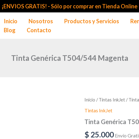
¡ENVIOS GRATIS! -
Sólo por comprar en Tienda Online
Inicio
Nosotros
Productos y Servicios
Ren
Blog
Contacto
Tinta Genérica T504/544 Magenta
Tinta
Inicio
/
Tintas InkJet
/ Tint
Genérica
Tintas InkJet
T504/544
Magenta
Tinta Genérica T5
cantidad
$
25.000
Envío Grati