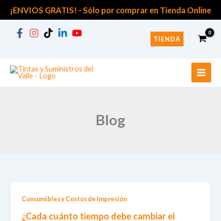
B
Ir
¡ENVIOS GRATIS! -
Sólo por comprar en Tienda Online
u
al
s
contenido
c
TIENDA
a
r
p
o
r
:
Blog
Consumibles y Costos de Impresión
¿Cada cuánto tiempo debe cambiar el