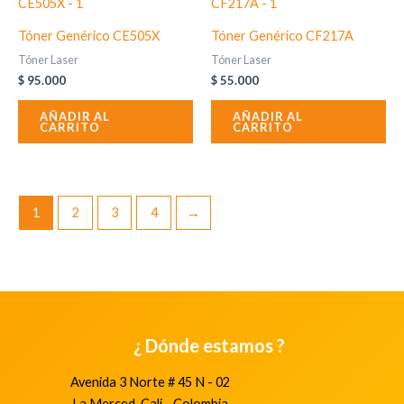
Tóner Genérico CE505X
Tóner Genérico CF217A
Tóner Laser
Tóner Laser
$
95.000
$
55.000
AÑADIR AL
AÑADIR AL
CARRITO
CARRITO
1
2
3
4
→
¿ Dónde estamos ?
Avenida 3 Norte # 45 N - 02
La Merced, Cali - Colombia