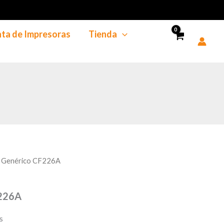
cantidad
ta de Impresoras
Tienda
r Genérico CF226A
F226A
s