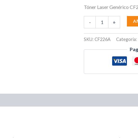
Tóner Laser Genérico C
A
-
+
SKU:
CF226A
Categoría:
Pag