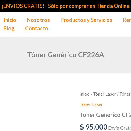
¡ENVIOS GRATIS! -
Sólo por comprar en Tienda Online
Inicio
Nosotros
Productos y Servicios
Ren
Blog
Contacto
Tóner Genérico CF226A
Tóner
Inicio
/
Tóner Laser
/ Tóne
Genérico
Tóner Laser
CF226A
cantidad
Tóner Genérico C
$
95.000
Envío Grati