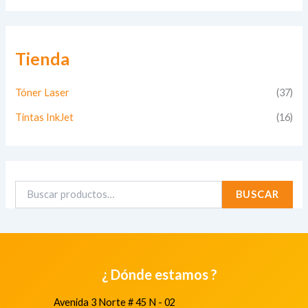
Tienda
Tóner Laser
(37)
Tintas InkJet
(16)
BUSCAR
¿ Dónde estamos ?
Avenida 3 Norte # 45 N - 02