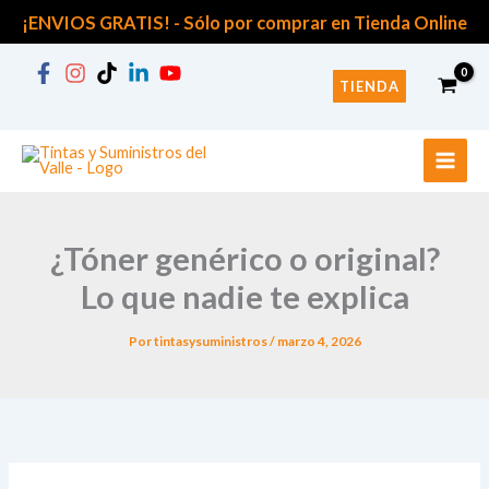
B
Ir
¡ENVIOS GRATIS! -
Sólo por comprar en Tienda Online
u
al
s
contenido
c
TIENDA
a
r
p
o
r
:
¿Tóner genérico o original?
Lo que nadie te explica
Por
tintasysuministros
/
marzo 4, 2026