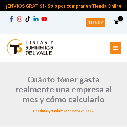
B
Ir
¡ENVIOS GRATIS! -
Sólo por comprar en Tienda Online
u
al
s
contenido
c
TIENDA
a
r
p
o
r
:
Cuánto tóner gasta
realmente una empresa al
mes y cómo calcularlo
Por
tintasysuministros
/
mayo 21, 2026