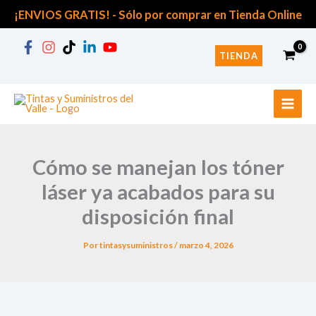
B
Ir
¡ENVIOS GRATIS! -
Sólo por comprar en Tienda Online
u
al
s
contenido
c
TIENDA
a
r
p
o
r
:
Cómo se manejan los tóner
láser ya acabados para su
disposición final
Por
tintasysuministros
/
marzo 4, 2026