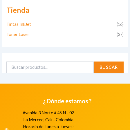
Tienda
Tintas InkJet
(16)
Tóner Laser
(37)
BUSCAR
¿ Dónde estamos ?
Avenida 3 Norte # 45 N - 02
La Merced, Cali - Colombia
Horario de Lunes a Jueves: